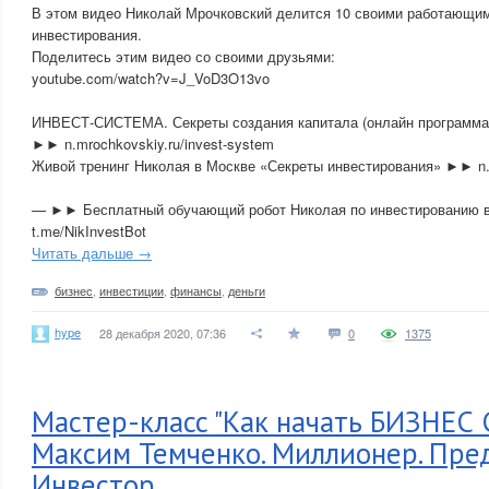
В этом видео Николай Мрочковский делится 10 своими работающим
инвестирования.
Поделитесь этим видео со своими друзьями:
youtube.com/watch?v=J_VoD3O13vo
ИНВЕСТ-СИСТЕМА. Секреты создания капитала (онлайн программа
►► n.mrochkovskiy.ru/invest-system
Живой тренинг Николая в Москве «Секреты инвестирования» ►► n.mr
— ►► Бесплатный обучающий робот Николая по инвестированию 
t.me/NikInvestBot
Читать дальше →
бизнес
,
инвестиции
,
финансы
,
деньги
hype
28 декабря 2020, 07:36
0
1375
Мастер-класс "Как начать БИЗНЕС 
Максим Темченко. Миллионер. Пре
Инвестор