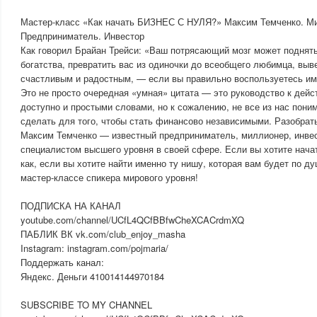
Мастер-класс «Как начать БИЗНЕС С НУЛЯ?» Максим Темченко. М
Предприниматель. Инвестор
Как говорил Брайан Трейси: «Ваш потрясающий мозг может поднять
богатства, превратить вас из одиночки до всеобщего любимца, выв
счастливым и радостным, — если вы правильно воспользуетесь им
Это не просто очередная «умная» цитата — это руководство к дейс
доступно и простыми словами, но к сожалению, не все из нас поним
сделать для того, чтобы стать финансово независимыми. Разобрат
Максим Темченко — известный предприниматель, миллионер, инвес
специалистом высшего уровня в своей сфере. Если вы хотите начат
как, если вы хотите найти именно ту нишу, которая вам будет по ду
мастер-классе спикера мирового уровня!
ПОДПИСКА НА КАНАЛ
youtube.com/channel/UCfL4QCfBBfwCheXCACrdmXQ
ПАБЛИК ВК vk.com/club_enjoy_masha
Instagram: instagram.com/pojmaria/
Поддержать канал:
Яндекс. Деньги 410014144970184
SUBSCRIBE TO MY CHANNEL