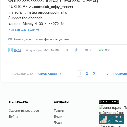
youtube.com/channel/UCfL4QCfBBfwCheXCACrdmXQ
PUBLIC VK vk.com/club_enjoy_masha
Instagram: instagram.com/pojmaria/
Support the channel:
Yandex. Money 410014144970184
Читать дальше →
бизнес
,
инвестиции
,
финансы
,
деньги
hype
28 декабря 2020, 07:36
0
869
← предыдущая
следующая →
2
3
4
5
послед
1
Вы можете
Разделы
Зарегистрироваться
Топики
Войти
Блоги
Люди