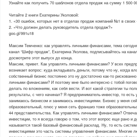
Узнайте как получить 70 шаблонов отдела продаж на сумму 1 500 000
Читайте 2 книги Екатерины Уколовой:
1. «30 ошибок, которых нет в отделах продаж компаний №1 в своих
2. «Что должен делать руководитель отдела продаж?»
goo.gl/991u18
Максим Темченко: как управлять личными финансами, тема сегодн
канал “Шифр продаж”, Екатерина Уколова, подписывайтесь на канал
досмотрите этот выпуск до конца.
Максим, привет. Как управлять личными финансами? У всех предпр
возникает вопрос: куда вкладывать деньги, потому что ну, когда в
собственный бизнес постоянно это ну достаточно как-то рискованно
личными финансами? И поэтому мне было интересно с тобой поговор
делать по вложениям, как себя вести. И вот какой стратегии ты пол
результаты, с чего начинал? Я предприниматель-инвестор, то есть 
занимаюсь бизнесом и занимаюсь инвестициями. Бизнес у меня се
образовательный, плюс у меня сеть франшиз тоже образовательных
44 представительства. Как управлять личными финансами? Отвеча
инвестиции, то я всегда говорю о том, что этот вопрос еще рано и д
называется такой базовый финансовый расклад. Ну, то есть систе
инвестициями это часть системы управления финансами. Многие л