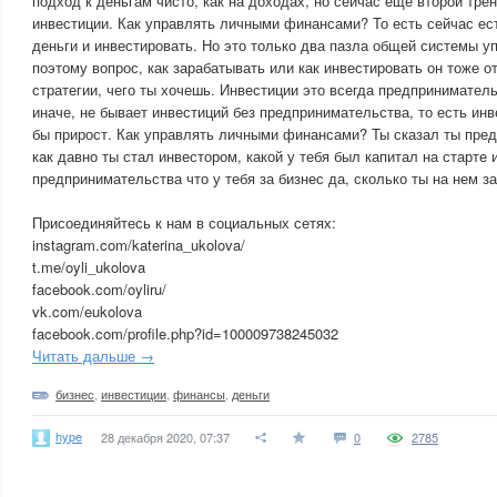
подход к деньгам чисто, как на доходах, но сейчас еще второй трен
инвестиции. Как управлять личными финансами? То есть сейчас ес
деньги и инвестировать. Но это только два пазла общей системы 
поэтому вопрос, как зарабатывать или как инвестировать он тоже 
стратегии, чего ты хочешь. Инвестиции это всегда предпринимател
иначе, не бывает инвестиций без предпринимательства, то есть инв
бы прирост. Как управлять личными финансами? Ты сказал ты пред
как давно ты стал инвестором, какой у тебя был капитал на старте и
предпринимательства что у тебя за бизнес да, сколько ты на нем 
Присоединяйтесь к нам в социальных сетях:
instagram.com/katerina_ukolova/
t.me/oyli_ukolova
facebook.com/oyliru/
vk.com/eukolova
facebook.com/profile.php?id=100009738245032
Читать дальше →
бизнес
,
инвестиции
,
финансы
,
деньги
hype
28 декабря 2020, 07:37
0
2785