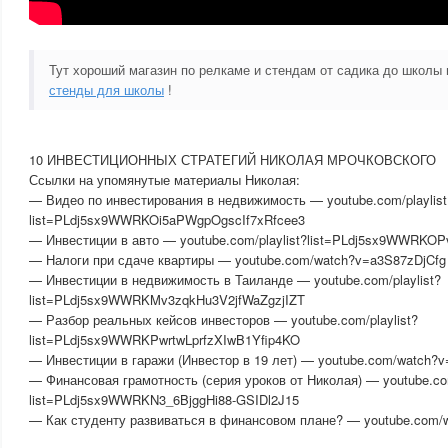
Тут хороший магазин по релкаме и стендам от садика до школы
стенды для школы
!
10 ИНВЕСТИЦИОННЫХ СТРАТЕГИЙ НИКОЛАЯ МРОЧКОВСКОГО
Ссылки на упомянутые материалы Николая:
— Видео по инвестирования в недвижимость — youtube.com/playlist
list=PLdj5sx9WWRKOi5aPWgpOgscIf7xRfcee3
— Инвестиции в авто — youtube.com/playlist?list=PLdj5sx9WWRK
— Налоги при сдаче квартиры — youtube.com/watch?v=a3S87zDjCfg
— Инвестиции в недвижимость в Таиланде — youtube.com/playlist?
list=PLdj5sx9WWRKMv3zqkHu3V2jfWaZgzjIZT
— Разбор реальных кейсов инвесторов — youtube.com/playlist?
list=PLdj5sx9WWRKPwrtwLprfzXIwB1Yfip4KO
— Инвестиции в гаражи (Инвестор в 19 лет) — youtube.com/watch?
— Финансовая грамотность (серия уроков от Николая) — youtube.com
list=PLdj5sx9WWRKN3_6BjggHi88-GSIDl2J15
— Как студенту развиваться в финансовом плане? — youtube.com