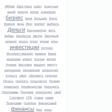
Affiliate
Stein Haus
азарт
Азартные
акций
аренда
арене
аукционах
бизнес
бирж
большие
бонус
Важное
виды
Вкус
влияют
выбрать
Деньги
Екатеринбург
жить
Займы
Заработок
звезде
Звездный
зеркало
играть
играх
игроки
игры
инвестиции
интерес
казино
Интернет-магазин
Какие
кешбэком
клиент
коллаж
кредит
лучшие
массовое
машину
минуту
нарушение
обновление
организуют
открыть
офис
оформить
передач
Печать
покупать
пользуются
Почему
правильно
преимущества
приходить
Программы
Продажа
происходит
свой
Слотмилл
СРА
ставок
также
Телеграмм
телефон
финансовый
финансы
фон
цены