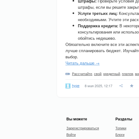
Штрафы:
Проверьте условия д
штрафы, если вы решите закрыт
Услуги третьих лиц:
Консультац
необходимыми. Учтите эти расх
Поддержка кредита:
В некотор
консультирования или использо
обойтись недешево.
Обязательно включите все эти аспект
лучше спланировать бюджет. Изучайт
выбор.
Читать дальше →
Рассчитайте
,
свой
,
кредитный
,
платеж
,
ми
hype
8 мая 2025, 12:17
Вы можете
Разделы
Зарегистрироваться
Топики
Войти
Блоги