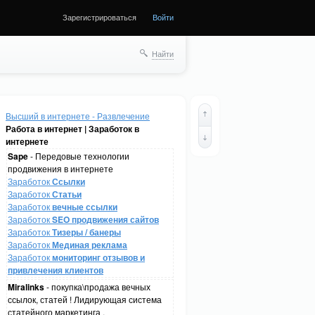
Зарегистрироваться
Войти
Найти
Высший в интернете - Развлечение
Работа в интернет | Заработок в
интернете
Sape
- Передовые технологии
продвижения в интернете
Заработок
Ссылки
Заработок
Статьи
Заработок
вечные ссылки
Заработок
SEO продвижения сайтов
Заработок
Тизеры / банеры
Заработок
Мединая реклама
Заработок
мониторинг отзывов и
привлечения клиентов
Miralinks
- покупка\продажа вечных
ссылок, статей ! Лидирующая система
статейного маркетинга .