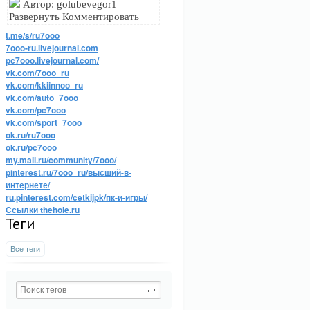
Автор: golubevegor1
Развернуть Комментировать
t.me/s/ru7ooo
7ooo-ru.livejournal.com
pc7ooo.livejournal.com/
vk.com/7ooo_ru
vk.com/kkiinnoo_ru
vk.com/auto_7ooo
vk.com/pc7ooo
vk.com/sport_7ooo
ok.ru/ru7ooo
ok.ru/pc7ooo
my.mail.ru/community/7ooo/
pinterest.ru/7ooo_ru/высший-в-
интернете/
ru.pinterest.com/cetkijpk/пк-и-игры/
Ссылки thehole.ru
Теги
Все теги