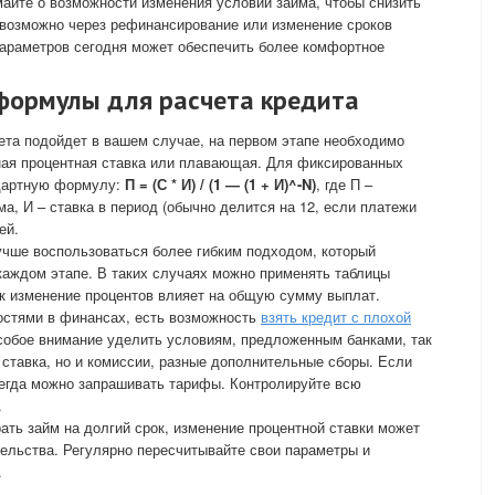
айте о возможности изменения условий займа, чтобы снизить
 возможно через рефинансирование или изменение сроков
 параметров сегодня может обеспечить более комфортное
формулы для расчета кредита
ета подойдет в вашем случае, на первом этапе необходимо
ная процентная ставка или плавающая. Для фиксированных
ндартную формулу:
П = (С * И) / (1 — (1 + И)^-N)
, где П –
а, И – ставка в период (обычно делится на 12, если платежи
ей.
учше воспользоваться более гибким подходом, который
каждом этапе. В таких случаях можно применять таблицы
к изменение процентов влияет на общую сумму выплат.
ностями в финансах, есть возможность
взять кредит с плохой
особое внимание уделить условиям, предложенным банками, так
 ставка, но и комиссии, разные дополнительные сборы. Если
сегда можно запрашивать тарифы. Контролируйте всю
.
ать займ на долгий срок, изменение процентной ставки может
ельства. Регулярно пересчитывайте свои параметры и
.