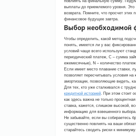
повлиять на финальную сумму. Подум
выплаты до приемлемого уровня. Это
возврата. Помните, что просчет этих
финансовое будущее завтра.
Выбор необходимой 
Чтобы определить, какой метод подсч
понять, имеется ли у вас фиксирован
условий чаще всего используют ста
периодический платеж, С – сумма займ
ежемесячные), N – количество платеж
Если имеет место плавание ставки, л
позволяет пересчитывать условия на 
амортизации, позволяющие видеть, ка
Для тех, кто уже сталкивался с труд
кредитной историей
. При этом стоит 
как здесь важна не только процентная
ставка, кажется, слишком высокой, в
информацию для взвешенного выбора
Не забывайте, если вы собираетесь бр
существенно повлиять на ваши обязат
старайтесь сводить риски к минимуму