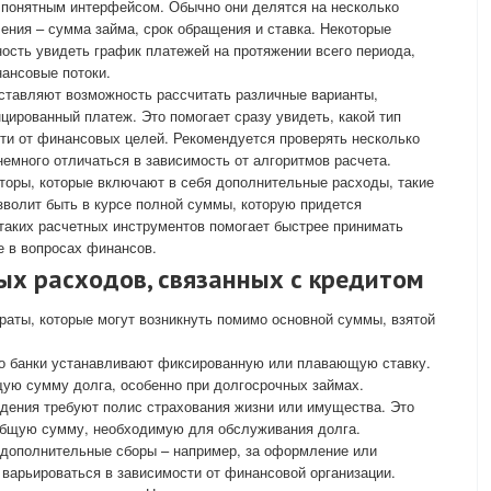
 понятным интерфейсом. Обычно они делятся на несколько
чения – сумма займа, срок обращения и ставка. Некоторые
сть увидеть график платежей на протяжении всего периода,
ансовые потоки.
тавляют возможность рассчитать различные варианты,
ированный платеж. Это помогает сразу увидеть, какой тип
ти от финансовых целей. Рекомендуется проверять несколько
 немного отличаться в зависимость от алгоритмов расчета.
торы, которые включают в себя дополнительные расходы, такие
озволит быть в курсе полной суммы, которую придется
 таких расчетных инструментов помогает быстрее принимать
е в вопросах финансов.
ых расходов, связанных с кредитом
аты, которые могут возникнуть помимо основной суммы, взятой
о банки устанавливают фиксированную или плавающую ставку.
бщую сумму долга, особенно при долгосрочных займах.
ения требуют полис страхования жизни или имущества. Это
общую сумму, необходимую для обслуживания долга.
дополнительные сборы – например, за оформление или
 варьироваться в зависимости от финансовой организации.