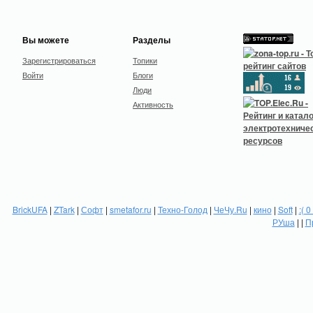
Вы можете
Разделы
Зарегистрироваться
Топики
Войти
Блоги
Люди
Активность
BrickUFA
|
ZTark
|
Софт
|
smetafor.ru
|
Техно-Голод
|
ЧеЧу.Ru
|
кино
|
Soft
|
:( 0
РУша
| |
П