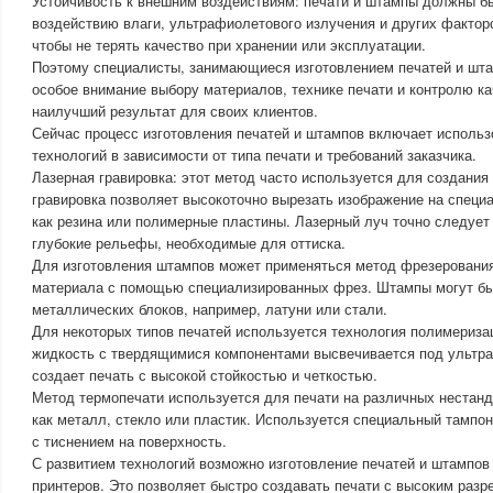
Устойчивость к внешним воздействиям: печати и штампы должны б
воздействию влаги, ультрафиолетового излучения и других факто
чтобы не терять качество при хранении или эксплуатации.
Поэтому специалисты, занимающиеся изготовлением печатей и шт
особое внимание выбору материалов, технике печати и контролю ка
наилучший результат для своих клиентов.
Сейчас процесс изготовления печатей и штампов включает исполь
технологий в зависимости от типа печати и требований заказчика.
Лазерная гравировка: этот метод часто используется для создания
гравировка позволяет высокоточно вырезать изображение на специ
как резина или полимерные пластины. Лазерный луч точно следует
глубокие рельефы, необходимые для оттиска.
Для изготовления штампов может применяться метод фрезерования
материала с помощью специализированных фрез. Штампы могут бы
металлических блоков, например, латуни или стали.
Для некоторых типов печатей используется технология полимериза
жидкость с твердящимися компонентами высвечивается под ультр
создает печать с высокой стойкостью и четкостью.
Метод термопечати используется для печати на различных нестанд
как металл, стекло или пластик. Используется специальный тампон
с тиснением на поверхность.
С развитием технологий возможно изготовление печатей и штампо
принтеров. Это позволяет быстро создавать печати с высоким раз