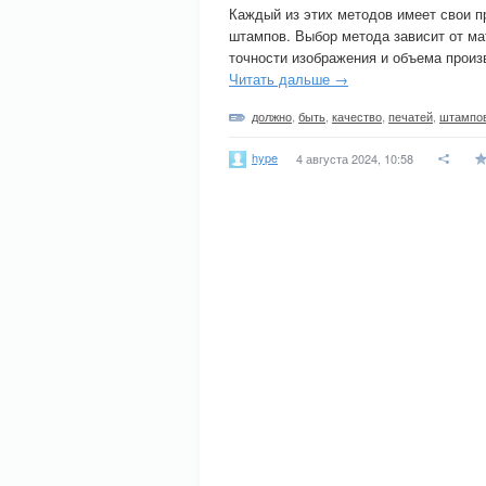
Каждый из этих методов имеет свои п
штампов. Выбор метода зависит от ма
точности изображения и объема произ
Читать дальше →
должно
,
быть
,
качество
,
печатей
,
штампо
hype
4 августа 2024, 10:58