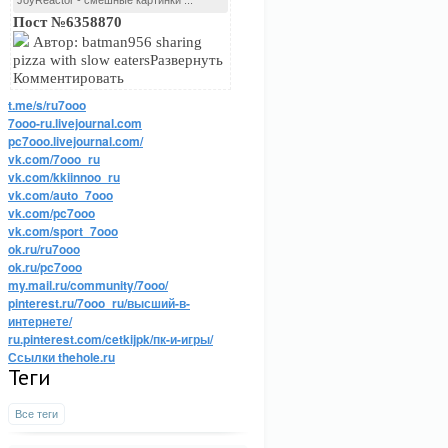
JoyReactor - смешные картинки ...
Пост №6358870
Автор: batman956 sharing
pizza with slow eatersРазвернуть
Комментировать
t.me/s/ru7ooo
7ooo-ru.livejournal.com
pc7ooo.livejournal.com/
vk.com/7ooo_ru
vk.com/kkiinnoo_ru
vk.com/auto_7ooo
vk.com/pc7ooo
vk.com/sport_7ooo
ok.ru/ru7ooo
ok.ru/pc7ooo
my.mail.ru/community/7ooo/
pinterest.ru/7ooo_ru/высший-в-
интернете/
ru.pinterest.com/cetkijpk/пк-и-игры/
Ссылки thehole.ru
Теги
Все теги