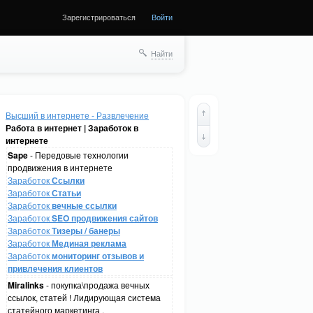
Зарегистрироваться
Войти
Найти
Высший в интернете - Развлечение
Работа в интернет | Заработок в
интернете
Sape
- Передовые технологии
продвижения в интернете
Заработок
Ссылки
Заработок
Статьи
Заработок
вечные ссылки
Заработок
SEO продвижения сайтов
Заработок
Тизеры / банеры
Заработок
Мединая реклама
Заработок
мониторинг отзывов и
привлечения клиентов
Miralinks
- покупка\продажа вечных
ссылок, статей ! Лидирующая система
статейного маркетинга .