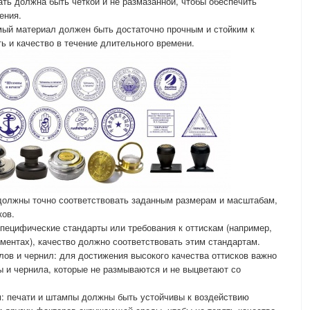
ать должна быть четкой и не размазанной, чтобы обеспечить
ения.
мый материал должен быть достаточно прочным и стойким к
ть и качество в течение длительного времени.
 должны точно соответствовать заданным размерам и масштабам,
ков.
специфические стандарты или требования к оттискам (например,
ентах), качество должно соответствовать этим стандартам.
ов и чернил: для достижения высокого качества оттисков важно
 и чернила, которые не размываются и не выцветают со
м: печати и штампы должны быть устойчивы к воздействию