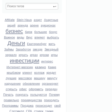
Affiliate
Stein Haus
азарт
Азартные
акций
аренда
арене
аукционах
бизнес
бирж
большие
бонус
Важное
виды
Вкус
влияют
выбрать
Деньги
Екатеринбург
жить
Займы
Заработок
звезде
Звездный
зеркало
играть
играх
игроки
игры
инвестиции
интерес
казино
Интернет-магазин
Какие
кешбэком
клиент
коллаж
кредит
лучшие
массовое
машину
минуту
нарушение
обновление
организуют
открыть
офис
оформить
передач
Печать
покупать
пользуются
Почему
правильно
преимущества
приходить
Программы
Продажа
происходит
свой
Слотмилл
СРА
ставок
также