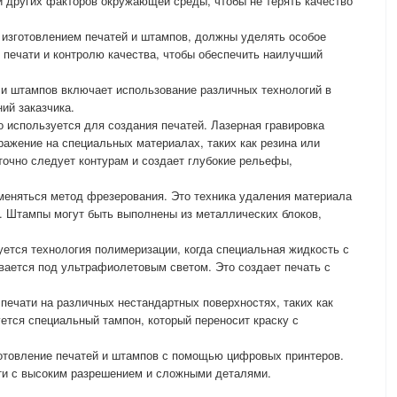
и других факторов окружающей среды, чтобы не терять качество
изготовлением печатей и штампов, должны уделять особое
 печати и контролю качества, чтобы обеспечить наилучший
 и штампов включает использование различных технологий в
ний заказчика.
о используется для создания печатей. Лазерная гравировка
ражение на специальных материалах, таких как резина или
очно следует контурам и создает глубокие рельефы,
меняться метод фрезерования. Это техника удаления материала
 Штампы могут быть выполнены из металлических блоков,
уется технология полимеризации, когда специальная жидкость с
ается под ультрафиолетовым светом. Это создает печать с
печати на различных нестандартных поверхностях, таких как
уется специальный тампон, который переносит краску с
готовление печатей и штампов с помощью цифровых принтеров.
ати с высоким разрешением и сложными деталями.