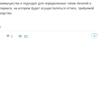
реимущества и подходит для определенных типов печатей и
териала, на котором будет осуществляться оттиск, требуемой
водства.
в
0
391
0