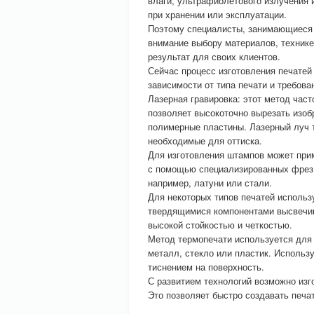
влаги, ультрафиолетового излучения 
при хранении или эксплуатации.
Поэтому специалисты, занимающиеся 
внимание выбору материалов, технике
результат для своих клиентов.
Сейчас процесс изготовления печатей
зависимости от типа печати и требова
Лазерная гравировка: этот метод част
позволяет высокоточно вырезать изоб
полимерные пластины. Лазерный луч т
необходимые для оттиска.
Для изготовления штампов может при
с помощью специализированных фрез.
например, латуни или стали.
Для некоторых типов печатей использ
твердящимися компонентами высвечив
высокой стойкостью и четкостью.
Метод термопечати используется для 
металл, стекло или пластик. Использ
тиснением на поверхность.
С развитием технологий возможно из
Это позволяет быстро создавать печ