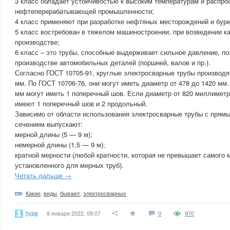
3 класс обладает устойчивостью к высоким температурам и распро
нефтеперерабатывающей промышленности;
4 класс применяют при разработке нефтяных месторождений и буре
5 класс востребован в тяжелом машиностроении, при возведении ка
производстве;
6 класс – это трубы, способные выдерживает сильное давление, п
производстве автомобильных деталей (поршней, валов и пр.).
Согласно ГОСТ 10705-91, круглые электросварные трубы производят
мм. По ГОСТ 10706-76, они могут иметь диаметр от 478 до 1420 мм
мм могут иметь 1 поперечный шов. Если диаметр от 820 миллиметро
имеют 1 поперечный шов и 2 продольный.
Зависимо от области использования электросварные трубы с прям
сечением выпускают:
мерной длины (5 — 9 м);
немерной длины (1,5 — 9 м);
кратной мерности (любой кратности, которая не превышает самого 
установленного для мерных труб).
Читать дальше →
Какие
,
виды
,
бывают
,
электросварных
hype
9 января 2022, 09:07
0
970