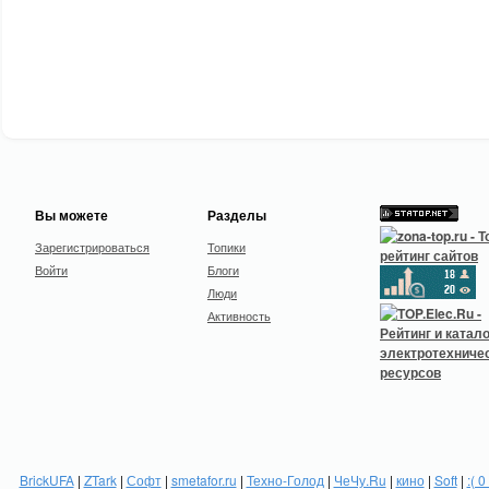
Вы можете
Разделы
Зарегистрироваться
Топики
Войти
Блоги
Люди
Активность
BrickUFA
|
ZTark
|
Софт
|
smetafor.ru
|
Техно-Голод
|
ЧеЧу.Ru
|
кино
|
Soft
|
:( 0