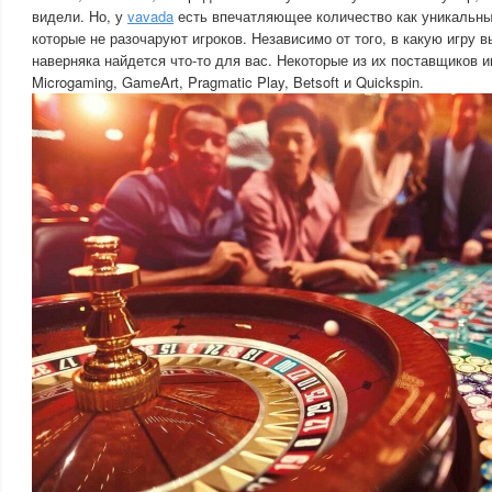
видели. Но, у
vavada
есть впечатляющее количество как уникальных
которые не разочаруют игроков. Независимо от того, в какую игру в
наверняка найдется что-то для вас. Некоторые из их поставщиков и
Microgaming, GameArt, Pragmatic Play, Betsoft и Quickspin.