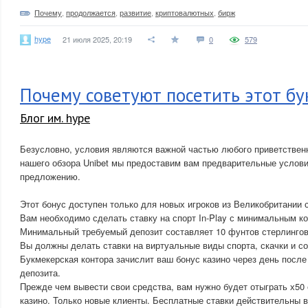
Почему
,
продолжается
,
развитие
,
криптовалютных
,
бирж
hype
21 июля 2025, 20:19
0
579
Почему советуют посетить этот б
Блог им. hype
Безусловно, условия являются важной частью любого приветственн
нашего обзора Unibet мы предоставим вам предварительные услов
предложению.
Этот бонус доступен только для новых игроков из Великобритании 
Вам необходимо сделать ставку на спорт In-Play с минимальным к
Минимальный требуемый депозит составляет 10 фунтов стерлингов
Вы должны делать ставки на виртуальные виды спорта, скачки и со
Букмекерская контора зачислит ваш бонус казино через день после
депозита.
Прежде чем вывести свои средства, вам нужно будет отыграть х50
казино. Только новые клиенты. Бесплатные ставки действительны в