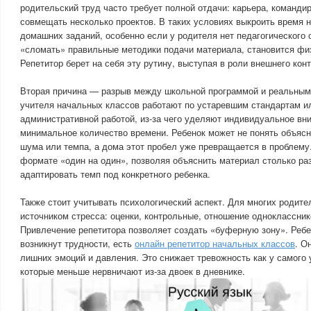
родительский труд часто требует полной отдачи: карьера, команди
совмещать несколько проектов. В таких условиях выкроить время 
домашних заданий, особенно если у родителя нет педагогического 
«сломать» правильные методики подачи материала, становится фи
Репетитор берет на себя эту рутину, выступая в роли внешнего кон
Вторая причина — разрыв между школьной программой и реальным
учителя начальных классов работают по устаревшим стандартам и
административной работой, из-за чего уделяют индивидуальное вн
минимальное количество времени. Ребенок может не понять объясне
шума или темпа, а дома этот пробел уже превращается в проблему.
формате «один на один», позволяя объяснить материал столько раз
адаптировать темп под конкретного ребенка.
Также стоит учитывать психологический аспект. Для многих родите
источником стресса: оценки, контрольные, отношение одноклассник
Привлечение репетитора позволяет создать «буферную зону». Ребен
возникнут трудности, есть
онлайн репетитор начальных классов
. О
лишних эмоций и давления. Это снижает тревожность как у самого у
которые меньше нервничают из-за двоек в дневнике.