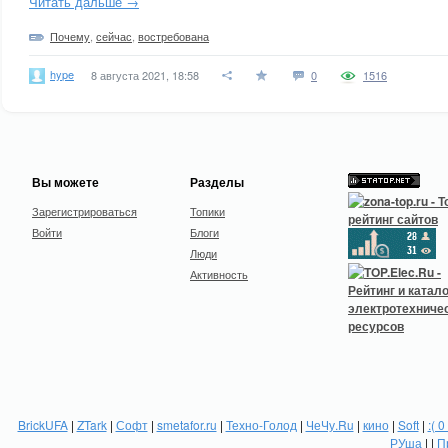
Читать дальше →
Почему
,
сейчас
,
востребована
hype
8 августа 2021, 18:58
0
1516
Вы можете
Разделы
Зарегистрироваться
Топики
Войти
Блоги
Люди
Активность
BrickUFA
|
ZTark
|
Софт
|
smetafor.ru
|
Техно-Голод
|
ЧеЧу.Ru
|
кино
|
Soft
|
:( 0
РУша
| |
П