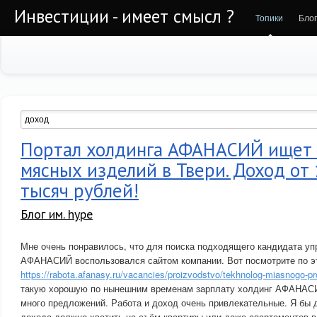
Инвестиции - имеет смысл ?
Топики
Бло
Портал холдинга АФАНАСИЙ ищет 
мясных изделий в Твери. Доход от
тысяч рублей!
Блог им. hype
Мне очень понравилось, что для поиска подходящего кандидата 
АФАНАСИЙ воспользовался сайтом компании. Вот посмотрите по э
https://rabota.afanasy.ru/vacancies/proizvodstvo/tekhnolog-miasnogo-pr
такую хорошую по нынешним временам зарплату холдинг АФАНАСИ
много предложений. Работа и доход очень привлекательные. Я бы д
дохода должно хватить на съём квартиры или даже апартаментов в Т