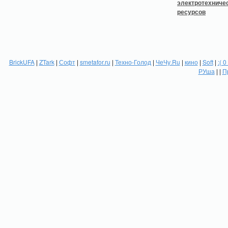
BrickUFA
|
ZTark
|
Софт
|
smetafor.ru
|
Техно-Голод
|
ЧеЧу.Ru
|
кино
|
Soft
|
:( 0
РУша
| |
П