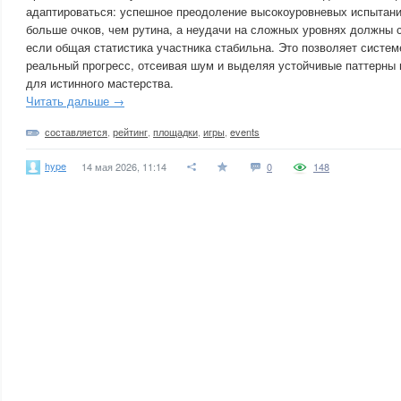
адаптироваться: успешное преодоление высокоуровневых испытан
больше очков, чем рутина, а неудачи на сложных уровнях должны 
если общая статистика участника стабильна. Это позволяет систем
реальный прогресс, отсеивая шум и выделяя устойчивые паттерны 
для истинного мастерства.
Читать дальше →
составляется
,
рейтинг
,
площадки
,
игры
,
events
hype
14 мая 2026, 11:14
0
148