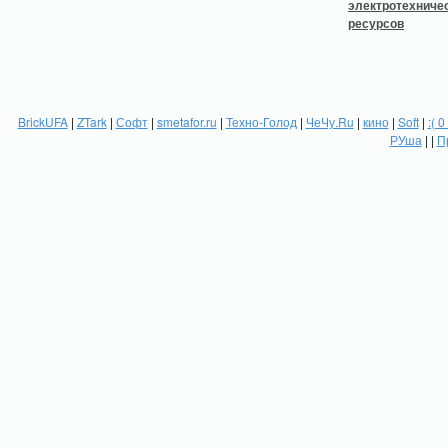
BrickUFA
|
ZTark
|
Софт
|
smetafor.ru
|
Техно-Голод
|
ЧеЧу.Ru
|
кино
|
Soft
|
:( 0
РУша
| |
П