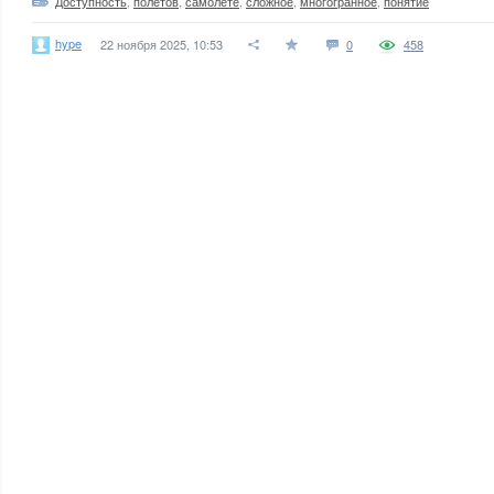
Доступность
,
полетов
,
самолете
,
сложное
,
многогранное
,
понятие
hype
22 ноября 2025, 10:53
0
458