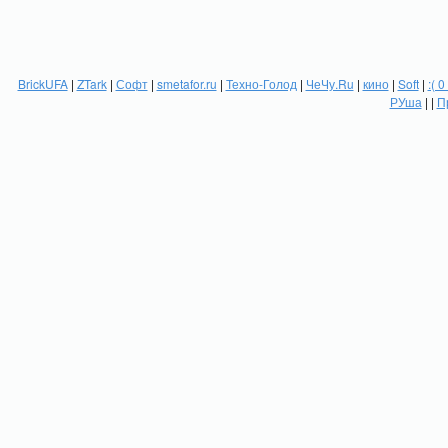
BrickUFA
|
ZTark
|
Софт
|
smetafor.ru
|
Техно-Голод
|
ЧеЧу.Ru
|
кино
|
Soft
|
:( 0
РУша
| |
П