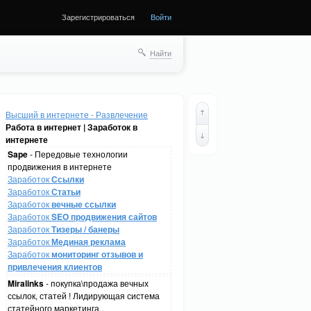
Зарегистрироваться
Войти
Найти
Высший в интернете - Развлечение
Работа в интернет | Заработок в
интернете
Sape
- Передовые технологии
продвижения в интернете
Заработок
Ссылки
Заработок
Статьи
Заработок
вечные ссылки
Заработок
SEO продвижения сайтов
Заработок
Тизеры / банеры
Заработок
Мединая реклама
Заработок
мониторинг отзывов и
привлечения клиентов
Miralinks
- покупка\продажа вечных
ссылок, статей ! Лидирующая система
статейного маркетинга .