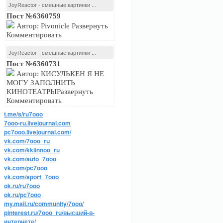
JoyReactor - смешные картинки ...
Пост №6360759
Автор: Pivonicle Развернуть
Комментировать
JoyReactor - смешные картинки ...
Пост №6360731
Автор: КИСУЛЬКЕН Я НЕ
МОГУ ЗАПОЛНИТЬ
КИНОТЕАТРЫРазвернуть
Комментировать
t.me/s/ru7ooo
7ooo-ru.livejournal.com
pc7ooo.livejournal.com/
vk.com/7ooo_ru
vk.com/kkiinnoo_ru
vk.com/auto_7ooo
vk.com/pc7ooo
vk.com/sport_7ooo
ok.ru/ru7ooo
ok.ru/pc7ooo
my.mail.ru/community/7ooo/
pinterest.ru/7ooo_ru/высший-в-
интернете/