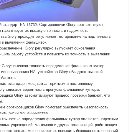
й стандарт EN 13732: Сортировщики Glory соответствуют
о гарантирует их высокую точность и надежность.
ства Glory проходят регулярное тестирование на подлинность
и в выявлении фальшивок.
обеспечение. Glory регулярно выпускает обновления
чшить работу устройств и повысить их точность в выявлении
 Glory: высокая точность определения фальшивых купюр.
 использованию ИИ, устройства Glory обладают высокой
 банкнот.
вки: Благодаря мощным алгоритмам и постоянному
ory снижают вероятность пропуска фальшивой купюры.
овщики Glory автоматизируют процесс проверки банкнот, что
ы.
ие сортировщиков Glory помогает обеспечить безопасность
зить риски мошенничества.
ой точностью определения фальшивых купюр являются надежным
вых учреждений, магазинов и других организаций, работающих
 предотвратить мошенничество, повысить безопасность операций