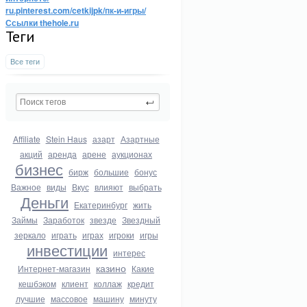
ru.pinterest.com/cetkijpk/пк-и-игры/
Ссылки thehole.ru
Теги
Все теги
Affiliate
Stein Haus
азарт
Азартные
акций
аренда
арене
аукционах
бизнес
бирж
большие
бонус
Важное
виды
Вкус
влияют
выбрать
Деньги
Екатеринбург
жить
Займы
Заработок
звезде
Звездный
зеркало
играть
играх
игроки
игры
инвестиции
интерес
казино
Интернет-магазин
Какие
кешбэком
клиент
коллаж
кредит
лучшие
массовое
машину
минуту