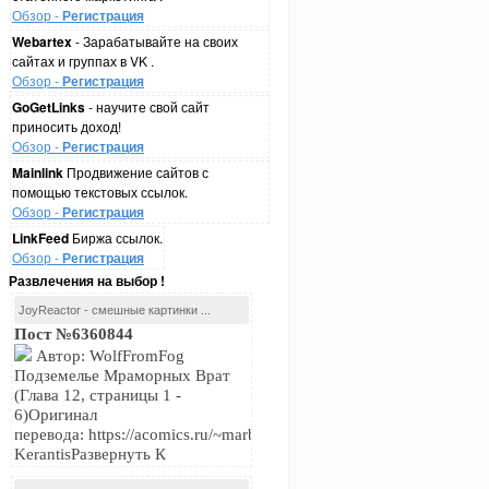
Обзор -
Регистрация
Webartex
- Зарабатывайте на своих
сайтах и группах в VK .
Обзор -
Регистрация
GoGetLinks
- научите свой сайт
приносить доход!
Обзор -
Регистрация
Mainlink
Продвижение сайтов с
помощью текстовых ссылок.
Обзор -
Регистрация
LinkFeed
Биржа ссылок.
Обзор -
Регистрация
Развлечения на выбор !
JoyReactor - смешные картинки ...
Пост №6360844
Автор: WolfFromFog
Подземелье Мраморных Врат
(Глава 12, страницы 1 -
6)Оригинал
перевода: https://acomics.ru/~marblegateПереводчик:
KerantisРазвернуть К