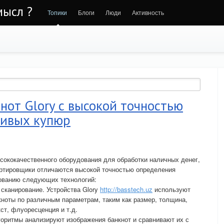
мысл ?
Топики
Блоги
Люди
Активность
от Glory с высокой точностью
шивых купюр
ысококачественного оборудования для обработки наличных денег,
ортировщики отличаются высокой точностью определения
ованию следующих технологий:
 сканирование. Устройства Glory
http://basstech.uz
используют
кноты по различным параметрам, таким как размер, толщина,
ст, флуоресценция и т.д.
оритмы анализируют изображения банкнот и сравнивают их с