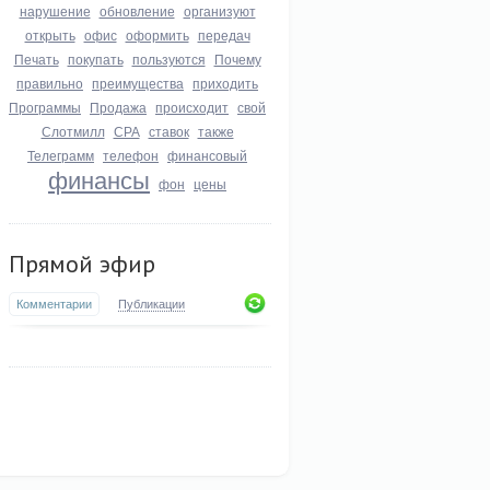
нарушение
обновление
организуют
открыть
офис
оформить
передач
Печать
покупать
пользуются
Почему
правильно
преимущества
приходить
Программы
Продажа
происходит
свой
Слотмилл
СРА
ставок
также
Телеграмм
телефон
финансовый
финансы
фон
цены
Прямой эфир
Комментарии
Публикации