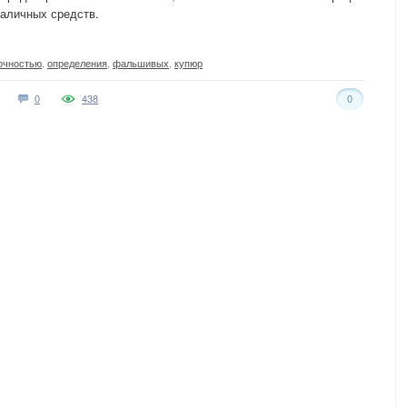
наличных средств.
очностью
,
определения
,
фальшивых
,
купюр
0
438
0