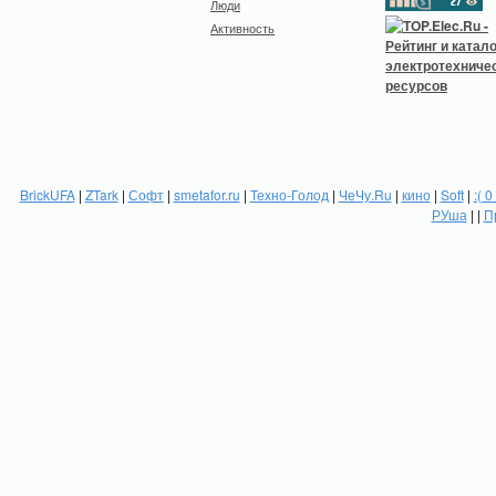
Люди
Активность
BrickUFA
|
ZTark
|
Софт
|
smetafor.ru
|
Техно-Голод
|
ЧеЧу.Ru
|
кино
|
Soft
|
:( 0
РУша
| |
П