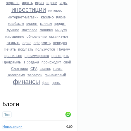
зеркало
играть
играх
игроки
игры
инвестиции
интерес
казино
Интернет-магазин
Какие
кешбэком
клиент
коллаж
кредит
лучшие
массовое
машину
минуту
нарушение
обновление
организуют
открыть
офис
оформить
передач
Печать
покупать
пользуются
Почему
правильно
преимущества
приходить
Программы
Продажа
происходит
свой
Слотмилл
СРА
ставок
также
Телеграмм
телефон
финансовый
финансы
фон
цены
Блоги
Топ
Инвестиции
0.00