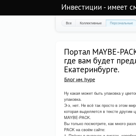
Инвестиции - имеет с
Все
Коллективные
Персональные
Портал MAYBE-PACK 
где вам будет пред
Екатеринбурге.
Блог им. hype
Ну какая может быть упаковка у цвето
упаковка.
Э-э, нет. Не всё так просто в этом м
которая выделяется в тексте другим ц
MAYBE-PACK.
Вы только посмотрите, как много раз
PACK на своём сайте:
1. Плёнку в рулонах и листах, коробки