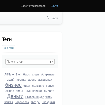
Зарегистрироваться
Войти
Найти
Теги
Все теги
Affiliate
Stein Haus
азарт
Азартные
акций
аренда
арене
аукционах
бизнес
бирж
большие
бонус
Важное
виды
Вкус
влияют
выбрать
Деньги
Екатеринбург
жить
Займы
Заработок
звезде
Звездный