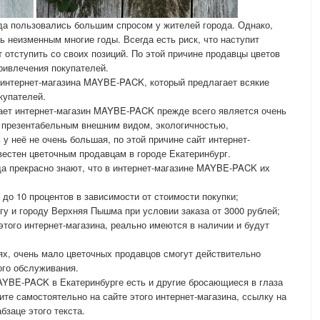
гда пользовались большим спросом у жителей города. Однако,
ь неизменным многие годы. Всегда есть риск, что наступит
 отступить со своих позиций. По этой причине продавцы цветов
ривлечения покупателей.
 интернет-магазина MAYBE-PACK, который предлагает всякие
купателей.
гает интернет-магазин MAYBE-PACK прежде всего является очень
а презентабельным внешним видом, экологичностью,
 у неё не очень большая, по этой причине сайт интернет-
естен цветочным продавцам в городе Екатеринбург.
да прекрасно знают, что в интернет-магазине MAYBE-PACK их
5 до 10 процентов в зависимости от стоимости покупки;
гу и городу Верхняя Пышма при условии заказа от 3000 рублей;
этого интернет-магазина, реально имеются в наличии и будут
ях, очень мало цветочных продавцов смогут действительно
кого обслуживания.
AYBE-PACK в Екатеринбурге есть и другие бросающиеся в глаза
те самостоятельно на сайте этого интернет-магазина, ссылку на
бзаце этого текста.