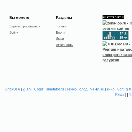
Вы можете
Разделы
Зарегистрироваться
Топики
Войти
Блоги
Люди
Активность
BrickUFA
|
ZTark
|
Софт
|
smetafor.ru
|
Техно-Голод
|
ЧеЧу.Ru
|
кино
|
Soft
|
:( 0
РУша
| |
П