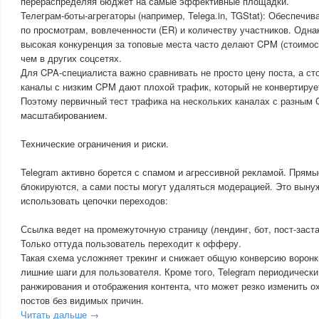
перераспределяя бюджет на самые эффективные площадки.
Телеграм-боты-агрегаторы (например, Telega.in, TGStat): Обеспечи
по просмотрам, вовлеченности (ER) и количеству участников. Одна
высокая конкуренция за топовые места часто делают CPM (стоимост
чем в других соцсетях.
Для CPA-специалиста важно сравнивать не просто цену поста, а ст
каналы с низким CPM дают плохой трафик, который не конвертируе
Поэтому первичный тест трафика на нескольких каналах с разным
масштабированием.
Технические ограничения и риски.
Telegram активно борется с спамом и агрессивной рекламой. Прям
блокируются, а сами посты могут удаляться модерацией. Это выну
использовать цепочки переходов:
Ссылка ведет на промежуточную страницу (лендинг, бот, пост-заста
Только оттуда пользователь переходит к офферу.
Такая схема усложняет трекинг и снижает общую конверсию воронки
лишние шаги для пользователя. Кроме того, Telegram периодическ
ранжирования и отображения контента, что может резко изменить 
постов без видимых причин.
Читать дальше →