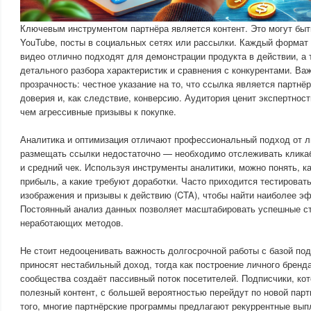
Ключевым инструментом партнёра является контент. Это могут быть
YouTube, посты в социальных сетях или рассылки. Каждый формат 
видео отлично подходят для демонстрации продукта в действии, а
детального разбора характеристик и сравнения с конкурентами. В
прозрачность: честное указание на то, что ссылка является партнё
доверия и, как следствие, конверсию. Аудитория ценит экспертнос
чем агрессивные призывы к покупке.
Аналитика и оптимизация отличают профессиональный подход от л
размещать ссылки недостаточно — необходимо отслеживать кликаб
и средний чек. Используя инструменты аналитики, можно понять, к
прибыль, а какие требуют доработки. Часто приходится тестировать
изображения и призывы к действию (CTA), чтобы найти наиболее э
Постоянный анализ данных позволяет масштабировать успешные стр
неработающих методов.
Не стоит недооценивать важность долгосрочной работы с базой по
приносят нестабильный доход, тогда как построение личного бренд
сообщества создаёт пассивный поток посетителей. Подписчики, ко
полезный контент, с большей вероятностью перейдут по новой пар
того, многие партнёрские программы предлагают рекуррентные выпл