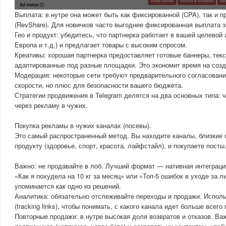
Выплата: в нутре она может быть как фиксированной (CPA), так и п
(RevShare). Для новичков часто выгоднее фиксированная выплата з
Гео и продукт: убедитесь, что партнерка работает в вашей целевой 
Европа и т.д.) и предлагает товары с высоким спросом.
Креативы: хорошая партнерка предоставляет готовые баннеры, текс
адаптированные под разные площадки. Это экономит время на созд
Модерация: некоторые сети требуют предварительного согласовани
скорости, но плюс для безопасности вашего бюджета.
Стратегии продвижения в Telegram делятся на два основных типа: 
через рекламу в чужих.
Покупка рекламы в чужих каналах (посевы).
Это самый распространенный метод. Вы находите каналы, близкие 
продукту (здоровье, спорт, красота, лайфстайл), и покупаете посты
Важно: не продавайте в лоб. Лучший формат — нативная интеграци
«Как я похудела на 10 кг за месяц» или «Топ-5 ошибок в уходе за л
упоминается как одно из решений.
Аналитика: обязательно отслеживайте переходы и продажи. Испол
(tracking links), чтобы понимать, с какого канала идет больше всего
Повторные продажи: в нутре высокая доля возвратов и отказов. Ва