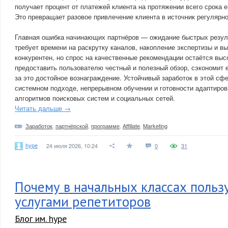
получает процент от платежей клиента на протяжении всего срока е
Это превращает разовое привлечение клиента в источник регулярно
Главная ошибка начинающих партнёров — ожидание быстрых результа
требует времени на раскрутку каналов, накопление экспертизы и в
конкурентен, но спрос на качественные рекомендации остаётся высо
предоставить пользователю честный и полезный обзор, сэкономит е
за это достойное вознаграждение. Устойчивый заработок в этой сф
системном подходе, непрерывном обучении и готовности адаптиров
алгоритмов поисковых систем и социальных сетей.
Читать дальше →
Заработок
,
партнёрской
,
программе
,
Affiliate
,
Marketing
hype
24 июля 2026, 10:24
0
31
Почему в начальных классах польз
услугами репетиторов
Блог им. hype