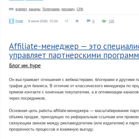
влияют
,
каналы
,
Телеграмм
,
рекламу
,
СРА
hype
9 июня 2026, 10:24
0
105
Affiliate-менеджер — это специали
управляет партнерскими програм
Блог им. hype
Он выстраивает отношения с вебмастерами, блогерами и другими 
трафик для бизнеса. В отличие от классического менеджера по про
прямом контакте с конечным покупателем, а в оптимизации канало
через посредников.
Основная цель работы affiliate-менеджера — масштабирование парт
объема продаж, приходящих по реферальным ссылкам или промок
связующим звеном между рекламодателем (или издателем) и парт
прозрачность процессов и взаимную выгоду.