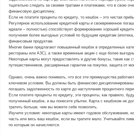
тщательно следить за своими тратами и платежами, что в свою оч
финансовую дисциплину.
Если не платите проценты по кредиту, то кешбэк – это чистая приб
Регулярное использование кредитной карты и своевременное погаш
идеале – полностью) способствует формированию хорошей кредитн
получения более выгодных условий по будущим кредитам (ипотека,
финансовым продуктам.
Многие банки предлагают повышенный кешбэк в определенных кате
рестораны или АЗС), а также временные акции с еще более выгодн
Некоторые карты могут предоставлять и другие бонусы, такие как с
путешественников, расширенные гарантии на покупки, защита от м
Однако, очень важно понимать, что все эти преимущества работаю
ключевом условии. Вы должны быть финансово дисциплинированы 
погашать задолженность по карте до наступления процентного пери
Если платите проценты по кредиту, эти проценты, как правило, буд
полученный кешбэк, и вы понесете убытки. Карта с кешбэком не д
тратить больше, чем вы можете себе позволить.
Изучите условия: некоторые карты имеют годовое обслуживание, к
часть или весь ваш кешбэк, если вы тратите мало. Учитывайте лими
по которым он начисляется.