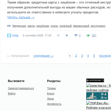
Таким образом, кредитные карты с кешбэком – это отличный инстр
получения дополнительной выгоды из ваших обычных расходов, но
используете их ответственно и избегаете уплаты процентов.
Читать дальше →
Кредитные
,
карты
,
кешбэком
,
очень
,
полезный
,
финансовый
,
инструмент
hype
2 сентября 2025, 17:33
0
557
← предыдущая
следующая →
2
3
4
5
послед
1
Вы можете
Разделы
Зарегистрироваться
Топики
Войти
Блоги
Люди
Активность