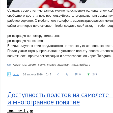
Создать свою учетную запись можно на основном официальном сай
свободного доступа нет, воспользуйтесь альтернативным варианто
рабочее зеркало. С мобильного телефона зарегистрироваться мож
сайта или через приложение. Чтобы создать свой аккаунт тебе пред
регистрация по номеру телефона;
регистрация через email.
В обоих случаях тебе предлагается не только указать свой контакт
После укажи страну пребывания и установи валюту своего игрового 
возможность пройти регистрацию и авторизоваться через Telegram. 
Какую
,
платформу
,
своих
,
ставок
,
азартных
,
играх
,
выбрать
hype
26 апреля 2026, 10:45
0
213
Доступность полетов на самолете 
и многогранное понятие
Блог им. hype