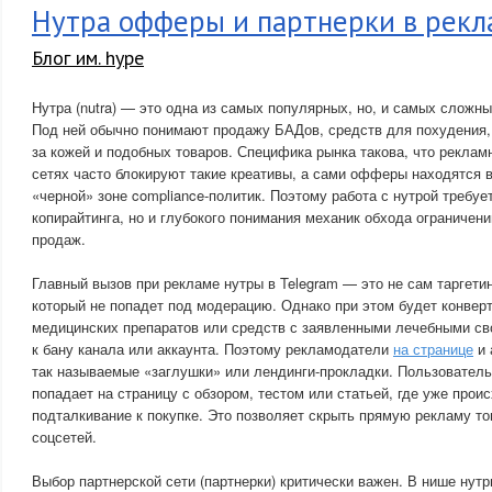
Нутра офферы и партнерки в рекл
Блог им. hype
Нутра (nutra) — это одна из самых популярных, но, и самых сложны
Под ней обычно понимают продажу БАДов, средств для похудения,
за кожей и подобных товаров. Специфика рынка такова, что рекла
сетях часто блокируют такие креативы, а сами офферы находятся 
«черной» зоне compliance-политик. Поэтому работа с нутрой требуе
копирайтинга, но и глубокого понимания механик обхода ограничени
продаж.
Главный вызов при рекламе нутры в Telegram — это не сам таргетин
который не попадет под модерацию. Однако при этом будет конвер
медицинских препаратов или средств с заявленными лечебными св
к бану канала или аккаунта. Поэтому рекламодатели
на странице
и 
так называемые «заглушки» или лендинги-прокладки. Пользователь 
попадает на страницу с обзором, тестом или статьей, где уже прои
подталкивание к покупке. Это позволяет скрыть прямую рекламу то
соцсетей.
Выбор партнерской сети (партнерки) критически важен. В нише нут