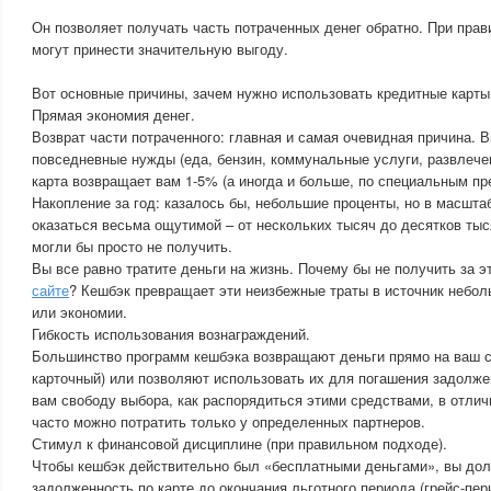
Он позволяет получать часть потраченных денег обратно. При пра
могут принести значительную выгоду.
Вот основные причины, зачем нужно использовать кредитные карты
Прямая экономия денег.
Возврат части потраченного: главная и самая очевидная причина. В
повседневные нужды (еда, бензин, коммунальные услуги, развлечени
карта возвращает вам 1-5% (а иногда и больше, по специальным пр
Накопление за год: казалось бы, небольшие проценты, но в масшта
оказаться весьма ощутимой – от нескольких тысяч до десятков тыс
могли бы просто не получить.
Вы все равно тратите деньги на жизнь. Почему бы не получить за 
сайте
? Кешбэк превращает эти неизбежные траты в источник небол
или экономии.
Гибкость использования вознаграждений.
Большинство программ кешбэка возвращают деньги прямо на ваш с
карточный) или позволяют использовать их для погашения задолжен
вам свободу выбора, как распорядиться этими средствами, в отлич
часто можно потратить только у определенных партнеров.
Стимул к финансовой дисциплине (при правильном подходе).
Чтобы кешбэк действительно был «бесплатными деньгами», вы дол
задолженность по карте до окончания льготного периода (грейс-пер