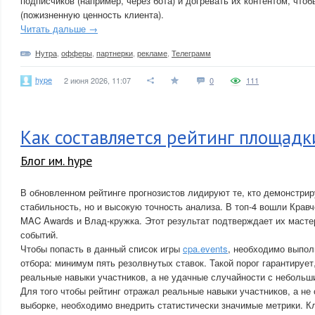
подписчиков (например, через бота) и догревать их контентом, что
(пожизненную ценность клиента).
Читать дальше →
Нутра
,
офферы
,
партнерки
,
рекламе
,
Телеграмм
hype
2 июня 2026, 11:07
0
111
Как составляется рейтинг площадк
Блог им. hype
В обновленном рейтинге прогнозистов лидируют те, кто демонстрир
стабильность, но и высокую точность анализа. В топ-4 вошли Кравч
MAC Awards и Влад-кружка. Этот результат подтверждает их масте
событий.
Чтобы попасть в данный список игры
cpa.events
, необходимо выпол
отбора: минимум пять резолвнутых ставок. Такой порог гарантирует
реальные навыки участников, а не удачные случайности с неболь
Для того чтобы рейтинг отражал реальные навыки участников, а не
выборке, необходимо внедрить статистически значимые метрики. 