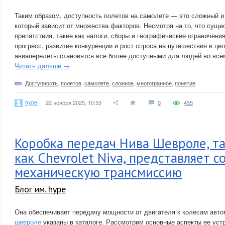
Таким образом, доступность полетов на самолете — это сложный и
который зависит от множества факторов. Несмотря на то, что сущ
препятствия, такие как налоги, сборы и географические ограничени
прогресс, развитие конкуренции и рост спроса на путешествия в це
авиаперелеты становятся все более доступными для людей во все
Читать дальше →
Доступность
,
полетов
,
самолете
,
сложное
,
многогранное
,
понятие
hype
22 ноября 2025, 10:53
0
455
Коробка передач Нива Шевроле, т
как Chevrolet Niva, представляет с
механическую трансмиссию
Блог им. hype
Она обеспечивает передачу мощности от двигателя к колесам авт
шевроле
указаны в каталоге. Рассмотрим основные аспекты ее устр