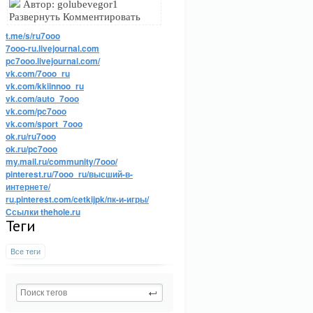
Автор: golubevegor1
Развернуть Комментировать
t.me/s/ru7ooo
7ooo-ru.livejournal.com
pc7ooo.livejournal.com/
vk.com/7ooo_ru
vk.com/kkiinnoo_ru
vk.com/auto_7ooo
vk.com/pc7ooo
vk.com/sport_7ooo
ok.ru/ru7ooo
ok.ru/pc7ooo
my.mail.ru/community/7ooo/
pinterest.ru/7ooo_ru/высший-в-
интернете/
ru.pinterest.com/cetkijpk/пк-и-игры/
Ссылки thehole.ru
Теги
Все теги