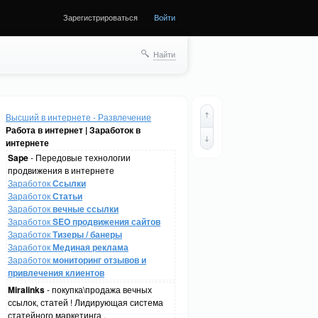
Зарегистрироваться
Войти
Найти
Высший в интернете - Развлечение
Работа в интернет | Заработок в
интернете
Sape
- Передовые технологии
продвижения в интернете
Заработок
Ссылки
Заработок
Статьи
Заработок
вечные ссылки
Заработок
SEO продвижения сайтов
Заработок
Тизеры / банеры
Заработок
Мединая реклама
Заработок
мониторинг отзывов и
привлечения клиентов
Miralinks
- покупка\продажа вечных
ссылок, статей ! Лидирующая система
статейного маркетинга .