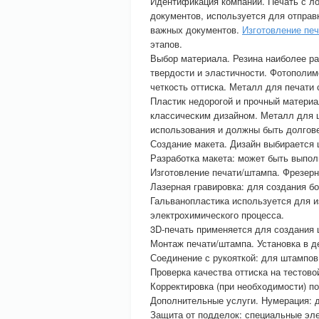
Идентификация компании. Печать с л
документов, используется для отправ
важных документов.
Изготовление пе
этапов.
Выбор материала. Резина наиболее ра
твердости и эластичности. Фотополи
четкость оттиска. Металл для печати
Пластик недорогой и прочный материа
классическим дизайном. Металл для 
использования и должны быть долгов
Создание макета. Дизайн выбирается 
Разработка макета: может быть выпол
Изготовление печати/штампа. Фрезерн
Лазерная гравировка: для создания бо
Гальванопластика используется для и
электрохимического процесса.
3D-печать применяется для создания
Монтаж печати/штампа. Установка в д
Соединение с рукояткой: для штампов
Проверка качества оттиска на тестово
Корректировка (при необходимости) п
Дополнительные услуги. Нумерация: д
Защита от подделок: специальные эл