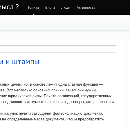
мысл ?
Топики
Блоги
Люди
Активность
ти и штампы
зных целей, но, в основе лежит одна главная функция —
ва. Вот несколько основных причин, зачем они нужны.
ие юридической силы: Печати организаций, государственных
 подлинность документов, таких как договоры, акты, справки и
й рисунок печати затрудняет фальсификацию документа.
я на определенные места документа, чтобы предотвратить