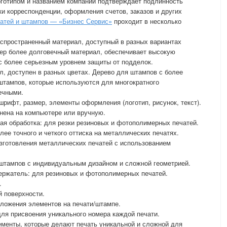
оготипом и названием компании подтверждает подлинность
ки корреспонденции, оформления счетов, заказов и других
чатей и штампов — «Бизнес Сервис»
проходит в несколько
спространенный материал, доступный в разных вариантах
мер более долговечный материал, обеспечивает высокую
 с более серьезным уровнем защиты от подделок.
л, доступен в разных цветах. Дерево для штампов с более
штампов, которые используются для многократного
ечными.
шрифт, размер, элементы оформления (логотип, рисунок, текст).
нена на компьютере или вручную.
ая обработка: для резки резиновых и фотополимерных печатей.
лее точного и четкого оттиска на металлических печатях.
зготовления металлических печатей с использованием
 штампов с индивидуальным дизайном и сложной геометрией.
ержатель: для резиновых и фотополимерных печатей.
.
й поверхности.
оложения элементов на печати/штампе.
ля присвоения уникального номера каждой печати.
ементы, которые делают печать уникальной и сложной для