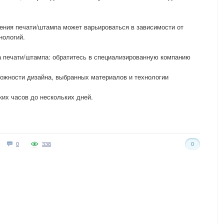
ления печати/штампа может варьироваться в зависимости от
нологий.
а печати/штампа: обратитесь в специализированную компанию
ложности дизайна, выбранных материалов и технологии
ких часов до нескольких дней.
0
338
0