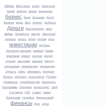
Affiliate
Stein Haus
азарт
Азартные
акций
аренда
арене
аукционах
бизнес
бирж
большие
бонус
Важное
виды
Вкус
влияют
выбрать
Деньги
Екатеринбург
жить
Займы
Заработок
звезде
Звездный
зеркало
играть
играх
игроки
игры
инвестиции
интерес
казино
Интернет-магазин
Какие
кешбэком
клиент
коллаж
кредит
лучшие
массовое
машину
минуту
нарушение
обновление
организуют
открыть
офис
оформить
передач
Печать
покупать
пользуются
Почему
правильно
преимущества
приходить
Программы
Продажа
происходит
свой
Слотмилл
СРА
ставок
также
Телеграмм
телефон
финансовый
финансы
фон
цены