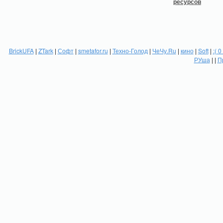
BrickUFA
|
ZTark
|
Софт
|
smetafor.ru
|
Техно-Голод
|
ЧеЧу.Ru
|
кино
|
Soft
|
:( 0
РУша
| |
П