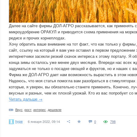
Далее на сайте фирмы ДОЛ-АГРО рассказывается, как применять с
микроудобрение ОРАКУЛ и приводится схема применения на морков
редисе и прочих корнеплодах.
Хочу обратить ваше внимание на тот факт, что как только у фирм
сайт, ссылку на который я вам уже оставил в первом предложении 
интернетчики засекли резкий скачок интереса к этому порталу. Я о
конца зимы осталось уже менее двух месяцев. Впереди нас всех жд
задуматься не только о посадке овощей и фруктов, но и наших с 
Фирма же ДОЛ-АГРО дает нам возможность вырастить в этом новом
Надеюсь, что моя статья помогла вам разобраться в стимуляторах 
которые, я уверен, вы обязательно станете применять. Конечно, л
вкусных и разных, чем их плохой урожай. Кто из вас попробует со 
Читать дальше →
Вкус
,
рост
,
интерес
,
дешевле
hype
6 января 2022, 09:14
0
798