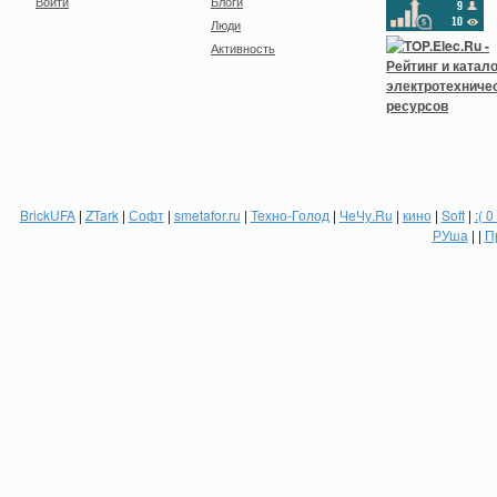
Войти
Блоги
Люди
Активность
BrickUFA
|
ZTark
|
Софт
|
smetafor.ru
|
Техно-Голод
|
ЧеЧу.Ru
|
кино
|
Soft
|
:( 0
РУша
| |
П