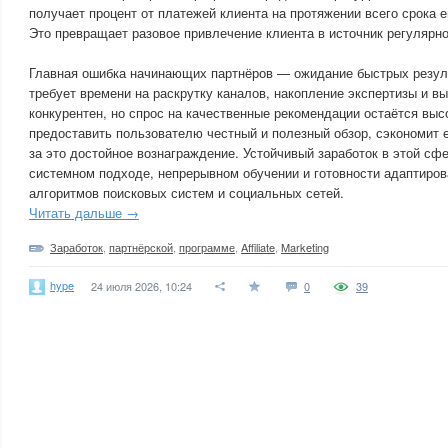
получает процент от платежей клиента на протяжении всего срока е
Это превращает разовое привлечение клиента в источник регулярно
Главная ошибка начинающих партнёров — ожидание быстрых результа
требует времени на раскрутку каналов, накопление экспертизы и в
конкурентен, но спрос на качественные рекомендации остаётся высо
предоставить пользователю честный и полезный обзор, сэкономит е
за это достойное вознаграждение. Устойчивый заработок в этой сф
системном подходе, непрерывном обучении и готовности адаптиров
алгоритмов поисковых систем и социальных сетей.
Читать дальше →
Заработок
,
партнёрской
,
программе
,
Affiliate
,
Marketing
hype
24 июля 2026, 10:24
0
39