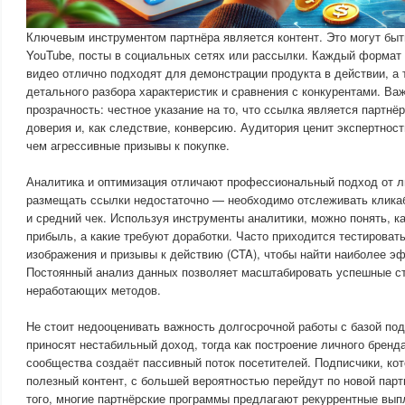
Ключевым инструментом партнёра является контент. Это могут быть
YouTube, посты в социальных сетях или рассылки. Каждый формат 
видео отлично подходят для демонстрации продукта в действии, а
детального разбора характеристик и сравнения с конкурентами. В
прозрачность: честное указание на то, что ссылка является партнё
доверия и, как следствие, конверсию. Аудитория ценит экспертнос
чем агрессивные призывы к покупке.
Аналитика и оптимизация отличают профессиональный подход от л
размещать ссылки недостаточно — необходимо отслеживать кликаб
и средний чек. Используя инструменты аналитики, можно понять, к
прибыль, а какие требуют доработки. Часто приходится тестировать
изображения и призывы к действию (CTA), чтобы найти наиболее э
Постоянный анализ данных позволяет масштабировать успешные стр
неработающих методов.
Не стоит недооценивать важность долгосрочной работы с базой по
приносят нестабильный доход, тогда как построение личного бренд
сообщества создаёт пассивный поток посетителей. Подписчики, ко
полезный контент, с большей вероятностью перейдут по новой пар
того, многие партнёрские программы предлагают рекуррентные выпл