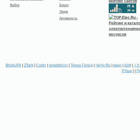
Войти
Блоги
Люди
Активность
BrickUFA
|
ZTark
|
Софт
|
smetafor.ru
|
Техно-Голод
|
ЧеЧу.Ru
|
кино
|
Soft
|
:( 0
РУша
| |
П