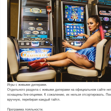
Игры с живыми дилерами.
Отдельного раздела с живыми дилерами на официальном сайте нет
оснащены live-опциями. К сожалению, их нельзя отсортировать. По
вручную, перебирая каждый тайтл.
Программа лояльности.