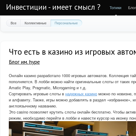
Инвестиции - имеет смысл ?
Топики
Бло
Все
Коллективные
Персональные
Что есть в казино из игровых авто
Блог им. hype
Онлайн казино разработало 1000 игровых автоматов. Коллекция та
пополняется. В лобби можно найти оригинальные слоты от таких пр
Amatic Play, Pragmatic, Microgaming и т.д.
Сортировать игровые слоты в
надежных казино
можно по новизне, п
и алфавиту. Также, игры можно добавлять в раздел «избранное», и
англоязычному названию.
Это casino позволяет крутить слоты онлайн бесплатно. Чтобы акт
режим, необходимо перейти в лобби и навести курсор на иконку по