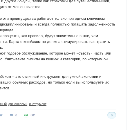
и другие бонусы, такие как страховки для путешественников,
щита от мошенничества.
се эти преимущества работают только при одном ключевом
дисциплинированы и всегда полностью погашать задолженность
периода.
и проценты, как правило, будут значительно выше, чем
ытки. Карта с кешбэком не должна стимулировать вас тратить
ь.
еют годовое обслуживание, которое может «съесть» часть или
о. Учитывайте лимиты на кешбэк и категории, по которым он
шбэком – это отличный инструмент для умной экономии и
ваших обычных расходов, но только если вы используете их
ентов.
зный
,
финансовый
,
инструмент
0
561
0