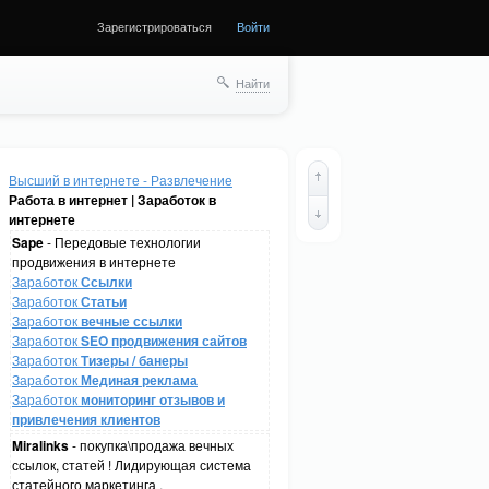
Зарегистрироваться
Войти
Найти
Высший в интернете - Развлечение
Работа в интернет | Заработок в
интернете
Sape
- Передовые технологии
продвижения в интернете
Заработок
Ссылки
Заработок
Статьи
Заработок
вечные ссылки
Заработок
SEO продвижения сайтов
Заработок
Тизеры / банеры
Заработок
Мединая реклама
Заработок
мониторинг отзывов и
привлечения клиентов
Miralinks
- покупка\продажа вечных
ссылок, статей ! Лидирующая система
статейного маркетинга .