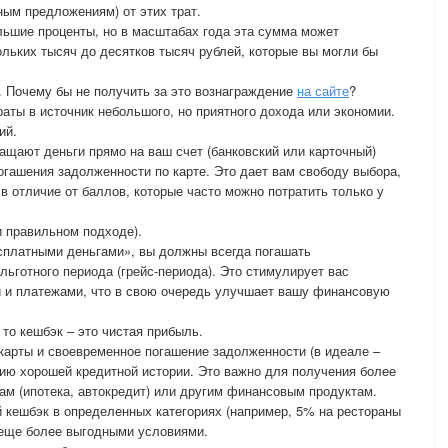
ным предложениям) от этих трат.
ольшие проценты, но в масштабах года эта сумма может
ольких тысяч до десятков тысяч рублей, которые вы могли бы
ь. Почему бы не получить за это вознаграждение
на сайте
?
аты в источник небольшого, но приятного дохода или экономии.
ий.
щают деньги прямо на ваш счет (банковский или карточный)
огашения задолженности по карте. Это дает вам свободу выбора,
в отличие от баллов, которые часто можно потратить только у
 правильном подходе).
сплатными деньгами», вы должны всегда погашать
льготного периода (грейс-периода). Это стимулирует вас
и и платежами, что в свою очередь улучшает вашу финансовую
 то кешбэк – это чистая прибыль.
карты и своевременное погашение задолженности (в идеале –
ию хорошей кредитной истории. Это важно для получения более
м (ипотека, автокредит) или другим финансовым продуктам.
 кешбэк в определенных категориях (например, 5% на рестораны
 еще более выгодными условиями.