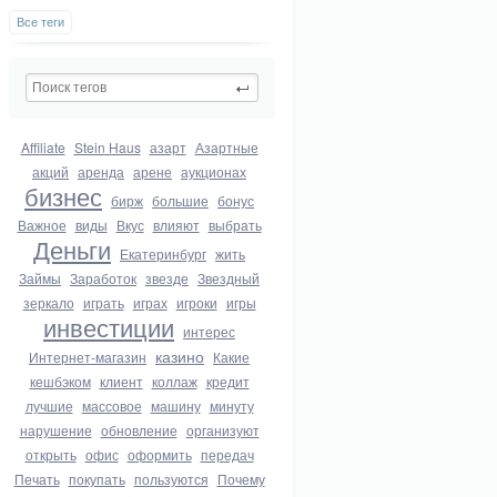
Все теги
Affiliate
Stein Haus
азарт
Азартные
акций
аренда
арене
аукционах
бизнес
бирж
большие
бонус
Важное
виды
Вкус
влияют
выбрать
Деньги
Екатеринбург
жить
Займы
Заработок
звезде
Звездный
зеркало
играть
играх
игроки
игры
инвестиции
интерес
казино
Интернет-магазин
Какие
кешбэком
клиент
коллаж
кредит
лучшие
массовое
машину
минуту
нарушение
обновление
организуют
открыть
офис
оформить
передач
Печать
покупать
пользуются
Почему