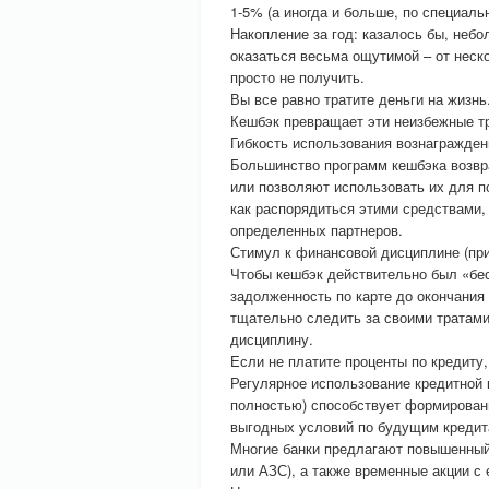
1-5% (а иногда и больше, по специаль
Накопление за год: казалось бы, неб
оказаться весьма ощутимой – от неск
просто не получить.
Вы все равно тратите деньги на жизн
Кешбэк превращает эти неизбежные тр
Гибкость использования вознагражден
Большинство программ кешбэка возвра
или позволяют использовать их для п
как распорядиться этими средствами, 
определенных партнеров.
Стимул к финансовой дисциплине (при
Чтобы кешбэк действительно был «бе
задолженность по карте до окончания 
тщательно следить за своими тратам
дисциплину.
Если не платите проценты по кредиту,
Регулярное использование кредитной 
полностью) способствует формирован
выгодных условий по будущим кредита
Многие банки предлагают повышенный
или АЗС), а также временные акции с