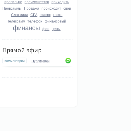
правильно
преимущества
приходить
Программы
Продажа
происходит
свой
Слотмилл
СРА
ставок
также
Телеграмм
телефон
финансовый
финансы
фон
цены
Прямой эфир
Комментарии
Публикации