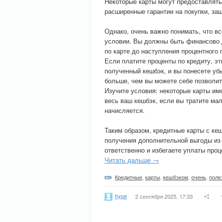
Некоторые карты могут предоставлять 
расширенные гарантии на покупки, за
Однако, очень важно понимать, что в
условии. Вы должны быть финансово 
по карте до наступления процентного 
Если платите проценты по кредиту, эт
полученный кешбэк, и вы понесете уб
больше, чем вы можете себе позволит
Изучите условия: некоторые карты им
весь ваш кешбэк, если вы тратите мал
начисляется.
Таким образом, кредитные карты с ке
получения дополнительной выгоды из 
ответственно и избегаете уплаты проц
Читать дальше →
Кредитные
,
карты
,
кешбэком
,
очень
,
поле
hype
2 сентября 2025, 17:33