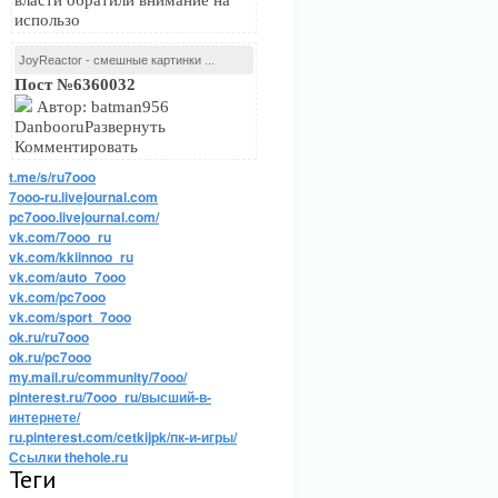
власти обратили внимание на
использо
JoyReactor - смешные картинки ...
Пост №6360032
Автор: batman956
DanbooruРазвернуть
Комментировать
t.me/s/ru7ooo
7ooo-ru.livejournal.com
pc7ooo.livejournal.com/
vk.com/7ooo_ru
vk.com/kkiinnoo_ru
vk.com/auto_7ooo
vk.com/pc7ooo
vk.com/sport_7ooo
ok.ru/ru7ooo
ok.ru/pc7ooo
my.mail.ru/community/7ooo/
pinterest.ru/7ooo_ru/высший-в-
интернете/
ru.pinterest.com/cetkijpk/пк-и-игры/
Ссылки thehole.ru
Теги